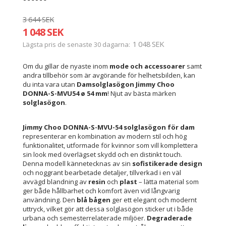
3 644 SEK
1 048 SEK
1 048 SEK
Lägsta pris de senaste 30 dagarna
Om du gillar de nyaste inom
mode och accessoarer
samt
andra tillbehör som är avgörande för helhetsbilden, kan
du inta vara utan
Damsolglasögon Jimmy Choo
DONNA-S-MVU54 ø 54 mm
! Njut av bästa märken
solglasögon
.
Jimmy Choo DONNA-S-MVU-54 solglasögon för dam
representerar en kombination av modern stil och hög
funktionalitet, utformade för kvinnor som vill komplettera
sin look med överlägset skydd och en distinkt touch.
Denna modell kännetecknas av sin
sofistikerade design
och noggrant bearbetade detaljer, tillverkad i en väl
avvägd blandning av
resin
och
plast
– lätta material som
ger både hållbarhet och komfort även vid långvarig
användning. Den
blå bågen
ger ett elegant och modernt
uttryck, vilket gör att dessa solglasögon sticker ut i både
urbana och semesterrelaterade miljöer.
Degraderade