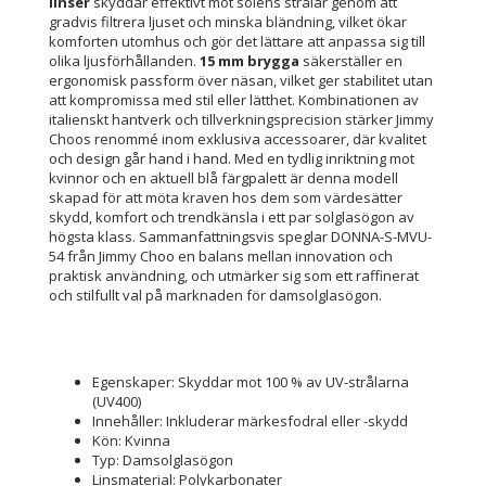
linser
skyddar effektivt mot solens strålar genom att
gradvis filtrera ljuset och minska bländning, vilket ökar
komforten utomhus och gör det lättare att anpassa sig till
olika ljusförhållanden.
15 mm brygga
säkerställer en
ergonomisk passform över näsan, vilket ger stabilitet utan
att kompromissa med stil eller lätthet. Kombinationen av
italienskt hantverk och tillverkningsprecision stärker Jimmy
Choos renommé inom exklusiva accessoarer, där kvalitet
och design går hand i hand. Med en tydlig inriktning mot
kvinnor och en aktuell blå färgpalett är denna modell
skapad för att möta kraven hos dem som värdesätter
skydd, komfort och trendkänsla i ett par solglasögon av
högsta klass. Sammanfattningsvis speglar DONNA-S-MVU-
54 från Jimmy Choo en balans mellan innovation och
praktisk användning, och utmärker sig som ett raffinerat
och stilfullt val på marknaden för damsolglasögon.
Egenskaper: Skyddar mot 100 % av UV-strålarna
(UV400)
Innehåller: Inkluderar märkesfodral eller -skydd
Kön: Kvinna
Typ: Damsolglasögon
Linsmaterial: Polykarbonater