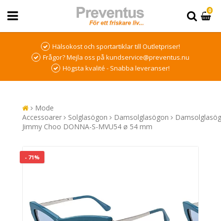
0
Hälsokost och sportartiklar till Outletpriser!
Frågor? Mejla oss på kundservice@preventus.nu
Högsta kvalité - Snabba leveranser!
Mode
Accessoarer
Solglasögon
Damsolglasögon
Damsolglasö
Jimmy Choo DONNA-S-MVU54 ø 54 mm
- 71%