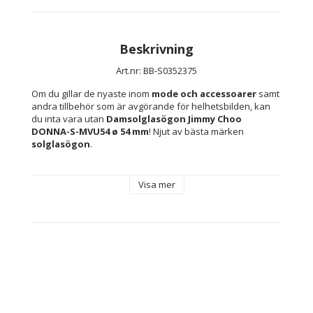
Beskrivning
Art.nr: BB-S0352375
Om du gillar de nyaste inom 
mode och accessoarer
 samt 
andra tillbehör som är avgörande för helhetsbilden, kan 
du inta vara utan 
Damsolglasögon Jimmy Choo 
DONNA-S-MVU54 ø 54 mm
! Njut av bästa märken 
solglasögon
.
Jimmy Choo DONNA-S-MVU-54 solglasögon för dam
Visa mer
representerar en kombination av modern stil och hög 
funktionalitet, utformade för kvinnor som vill komplettera 
sin look med överlägset skydd och en distinkt touch. 
Denna modell kännetecknas av sin 
sofistikerade design
och noggrant bearbetade detaljer, tillverkad i en väl 
avvägd blandning av 
resin
 och 
plast
 – lätta material som 
ger både hållbarhet och komfort även vid långvarig 
användning. Den 
blå bågen
 ger ett elegant och modernt 
uttryck, vilket gör att dessa solglasögon sticker ut i både 
urbana och semesterrelaterade miljöer. 
Degraderade 