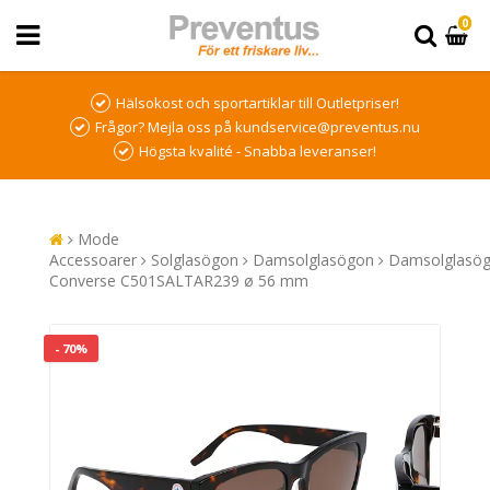
0
Hälsokost och sportartiklar till Outletpriser!
Frågor? Mejla oss på kundservice@preventus.nu
Högsta kvalité - Snabba leveranser!
Mode
Accessoarer
Solglasögon
Damsolglasögon
Damsolglasö
Converse C501SALTAR239 ø 56 mm
- 70%