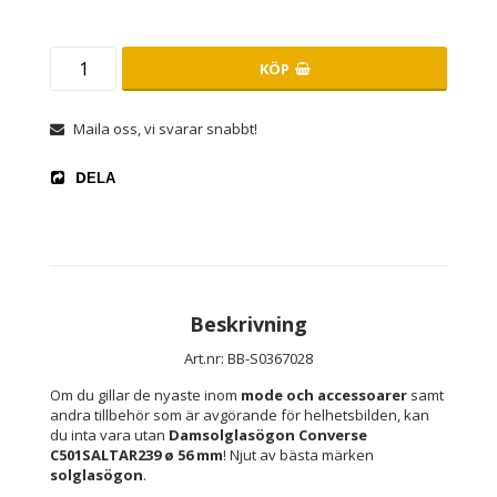
KÖP
Maila oss, vi svarar snabbt!
DELA
Beskrivning
Art.nr: BB-S0367028
Om du gillar de nyaste inom 
mode och accessoarer
 samt 
andra tillbehör som är avgörande för helhetsbilden, kan 
du inta vara utan 
Damsolglasögon Converse 
C501SALTAR239 ø 56 mm
! Njut av bästa märken 
solglasögon
.