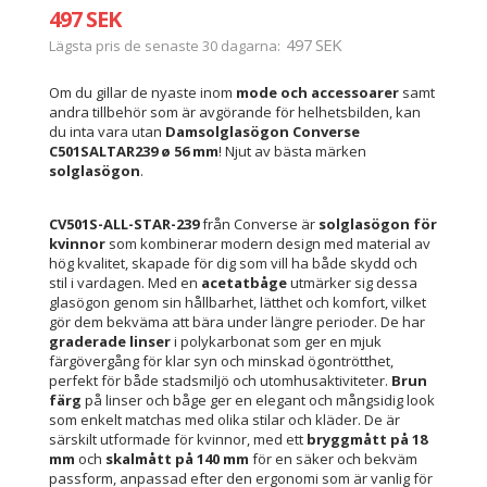
497 SEK
497 SEK
Lägsta pris de senaste 30 dagarna
Om du gillar de nyaste inom
mode och accessoarer
samt
andra tillbehör som är avgörande för helhetsbilden, kan
du inta vara utan
Damsolglasögon Converse
C501SALTAR239 ø 56 mm
! Njut av bästa märken
solglasögon
.
CV501S-ALL-STAR-239
från Converse är
solglasögon för
kvinnor
som kombinerar modern design med material av
hög kvalitet, skapade för dig som vill ha både skydd och
stil i vardagen. Med en
acetatbåge
utmärker sig dessa
glasögon genom sin hållbarhet, lätthet och komfort, vilket
gör dem bekväma att bära under längre perioder. De har
graderade linser
i polykarbonat som ger en mjuk
färgövergång för klar syn och minskad ögontrötthet,
perfekt för både stadsmiljö och utomhusaktiviteter.
Brun
färg
på linser och båge ger en elegant och mångsidig look
som enkelt matchas med olika stilar och kläder. De är
särskilt utformade för kvinnor, med ett
bryggmått på 18
mm
och
skalmått på 140 mm
för en säker och bekväm
passform, anpassad efter den ergonomi som är vanlig för