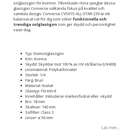
solglasögon för kvinnor. Tillverkade i Kina speglar dessa
glasögon Converse välkända fokus på kvalitet och
samtida design. Converse CV501S-ALL-STAR-239 är ett
balanserat val för dig som söker
funktionella och
trendiga solglasögon
som ger skydd och personlighet
varje dag.
Typ: Damsolglasögon
Kön: Kvinna
Skydd: Skyddar mot 100 % av UV-strålarna (UV400)
Linsmaterial: Polykarbonater
Storlek: 1/4
Färg: Brun
Material: Acetat
Glastyp: Förstörd
Innehåller: Inkluderar märkesfodral eller -skydd
Bro: 18 mm
Skalmar: 140 mm
Solfilter: Class 3
Linser: ø 56 mm
Läs mer...