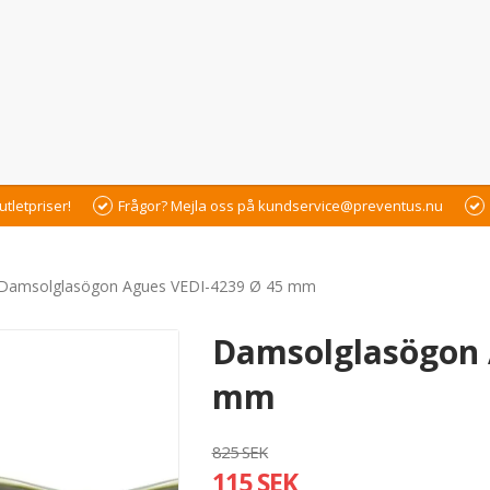
utletpriser!
Frågor? Mejla oss på kundservice@preventus.nu
Damsolglasögon Agues VEDI-4239 Ø 45 mm
Damsolglasögon 
mm
825 SEK
115 SEK