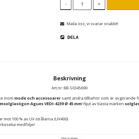
-
+
Maila oss, vi svarar snabbt!
DELA
Beskrivning
Art.nr: BB-S0345690
te inom 
mode och accessoarer
 samt andra tillbehör som är avgörande fö
msolglasögon Agues VEDI-4239 Ø 45 mm
! Njut av bästa märken 
solgla
r mot 100 % av UV-strålarna (UV400)
ärkesetui medföljer
 Polykarbonater
Visa mer