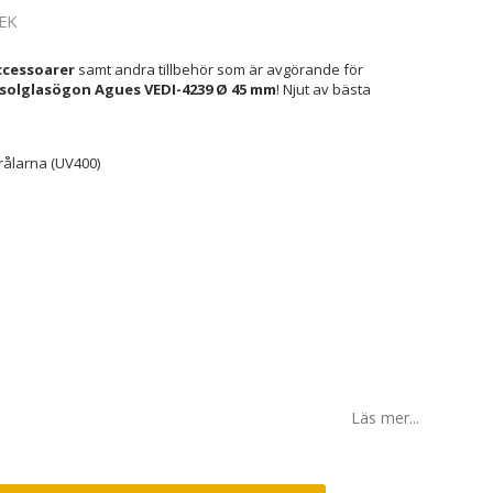
EK
cessoarer
samt andra tillbehör som är avgörande för
olglasögon Agues VEDI-4239 Ø 45 mm
! Njut av bästa
rålarna (UV400)
Läs mer...