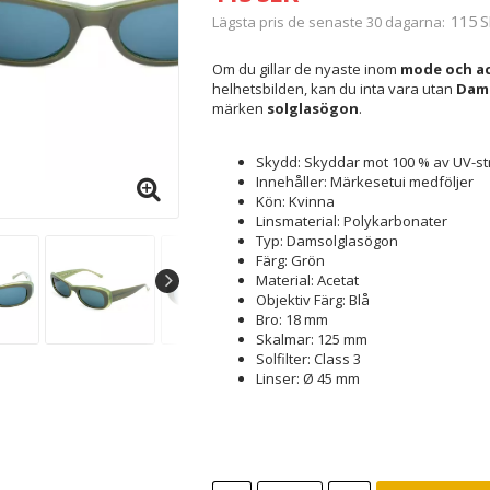
115 S
Lägsta pris de senaste 30 dagarna
Om du gillar de nyaste inom
mode och ac
helhetsbilden, kan du inta vara utan
Dams
märken
solglasögon
.
Skydd: Skyddar mot 100 % av UV-st
Innehåller: Märkesetui medföljer
Kön: Kvinna
Linsmaterial: Polykarbonater
Typ: Damsolglasögon
Färg: Grön
Material: Acetat
Objektiv Färg: Blå
Bro: 18 mm
Skalmar: 125 mm
Solfilter: Class 3
Linser: Ø 45 mm