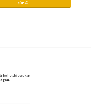
KÖP
r helhetsbilden, kan 
sögon
.