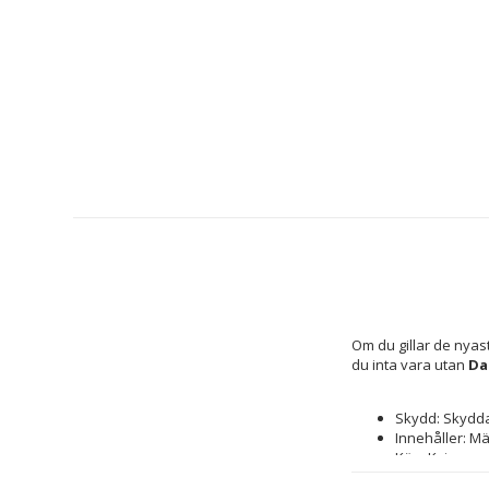
Om du gillar de nyas
du inta vara utan 
Da
Skydd: Skydda
Innehåller: M
Kön: Kvinna
Linsmaterial: