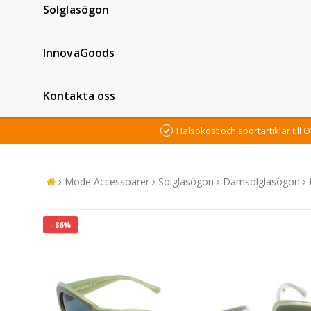
Solglasögon
InnovaGoods
Kontakta oss
Hälsokost och sportartiklar till O
Mode Accessoarer
Solglasögon
Damsolglasögon
- 86%