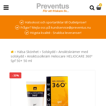
0
Hälsokost och sportartiklar till Outletpriser!
Frågor? Mejla oss på kundservice@preventus.nu
Högsta kvalité - Snabba leveranser!
Hälsa Skönhet
Solskydd
Ansiktskrämer med
solskydd
Ansiktssolkräm Heliocare HELIOCARE 360º
Spf 50+ 50 ml
- 33%