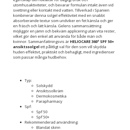
utomhusaktiviteter, och bevarar formulan intakt även vid
svettning eller kontakt med vatten. Tillverkad i Spanien
kombinerar denna solgel effektivitet med en snabbt
absorberande textur som undviker en fet känsla och ger
en fräsch och lätt känsla. Gelens sammansättning
möjliggör en jämn och bekväm applicering utan vita rester,
vilket gör den enkel att använda för både män och
kvinnor. Sammanfattningsvis är
HELIOCARE 360º SPF 50+
ansiktssolgel
ett pålitligt val för den som vill skydda
huden effektivt, praktiskt och behagligt, med ingredienser
som passar många hudbehov.
Typ:
Solskydd
Ansiktssolkräm
Dermokosmetika
Parapharmacy
Spf:
Spf 50
Spf 50+
Rekommenderad användning:
Blandat skinn