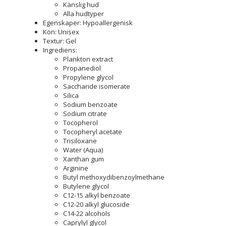
Känslig hud
Alla hudtyper
Egenskaper: Hypoallergenisk
Kön: Unisex
Textur: Gel
Ingrediens:
Plankton extract
Propanediol
Propylene glycol
Saccharide isomerate
Silica
Sodium benzoate
Sodium citrate
Tocopherol
Tocopheryl acetate
Trisiloxane
Water (Aqua)
Xanthan gum
Arginine
Butyl methoxydibenzoylmethane
Butylene glycol
C12-15 alkyl benzoate
C12-20 alkyl glucoside
C14-22 alcohols
Caprylyl glycol