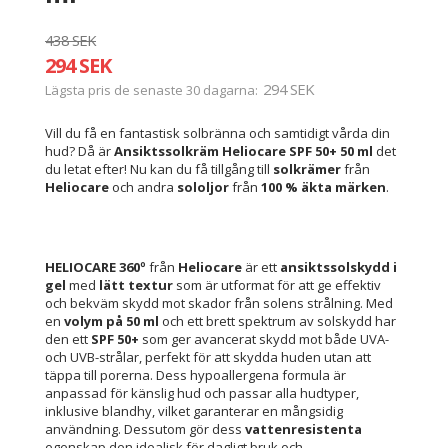
438 SEK
294 SEK
294 SEK
Lägsta pris de senaste 30 dagarna
Vill du få en fantastisk solbränna och samtidigt vårda din
hud? Då är
Ansiktssolkräm Heliocare SPF 50+ 50 ml
det
du letat efter! Nu kan du få tillgång till
solkrämer
från
Heliocare
och andra
sololjor
från
100 %
äkta märken
.
HELIOCARE 360º
från
Heliocare
är ett
ansiktssolskydd i
gel
med
lätt textur
som är utformat för att ge effektiv
och bekväm skydd mot skador från solens strålning. Med
en
volym på 50 ml
och ett brett spektrum av solskydd har
den ett
SPF 50+
som ger avancerat skydd mot både UVA-
och UVB-strålar, perfekt för att skydda huden utan att
täppa till porerna. Dess hypoallergena formula är
anpassad för känslig hud och passar alla hudtyper,
inklusive blandhy, vilket garanterar en mångsidig
användning. Dessutom gör dess
vattenresistenta
egenskap den idealisk för dagligt bruk och