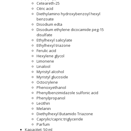
Ceteareth-25
Citric acid
Diethylamino hydroxybenzoyl hexyl
benzoate
Disodium edta
Disodium ethylene dicocamide peg-15
disulfate
Ethylhexyl salicylate
Ethylhexyl triazone
Ferulic acid
Hexylene glycol
Limonene
Linalool
Myristyl alcohol
Myristyl glucoside
Octocrylene
Phenoxyethanol
Phenylbenzimidazole sulfonic acid
Phenylpropanol
Lecithin
Melanin
Diethylhexyl Butamido Triazone
Caprylic/capric triglyceride
Parfum
Kapacitet: 50 ml