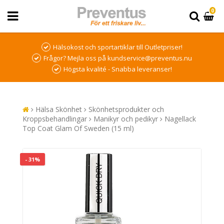
0
Hälsokost och sportartiklar till Outletpriser!
Frågor? Mejla oss på kundservice@preventus.nu
Högsta kvalité - Snabba leveranser!
Hälsa Skönhet
Skönhetsprodukter och
Kroppsbehandlingar
Manikyr och pedikyr
Nagellack
Top Coat Glam Of Sweden (15 ml)
- 31%