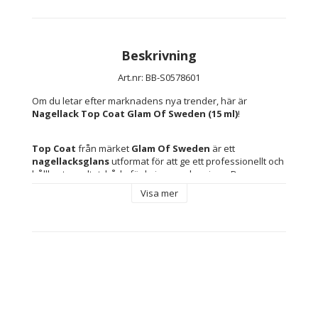
Beskrivning
Art.nr: BB-S0578601
Om du letar efter marknadens nya trender, här är 
Nagellack Top Coat Glam Of Sweden (15 ml)
!
Top Coat
 från märket 
Glam Of Sweden
 är ett 
nagellacksglans
 utformat för att ge ett professionellt och 
hållbart resultat, både för kvinnor och unisex. Denna 
produkt, med en 
kapacitet på 15 ml
, kombinerar kvalitet 
Visa mer
och stil och är idealisk för att skydda och framhäva det 
vanliga nagellacket. Tillverkad i samarbete mellan Spanien 
och Sverige, speglar den en europeisk kvalitetsstandard 
inom kosmetik för nagelvård och estetik. Formulan ger en 
intensiv glans och ett skyddande lager som förlänger 
färgens hållbarhet, förhindrar för tidigt slitage och 
förbättrar motståndskraften mot stötar och repor. Tack 
vare sin balanserade textur appliceras den lätt och torkar 
snabbt utan att kompromissa med glans eller fäste. Detta 
glans är mångsidigt och kan användas både över vanliga 