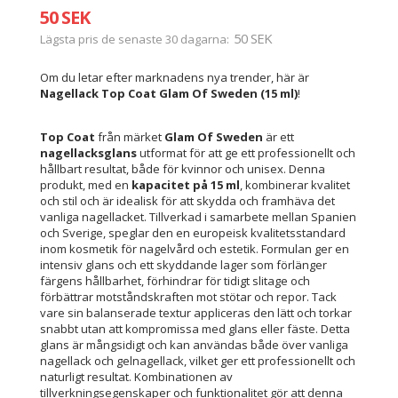
50 SEK
50 SEK
Lägsta pris de senaste 30 dagarna
Om du letar efter marknadens nya trender, här är
Nagellack Top Coat Glam Of Sweden (15 ml)
!
Top Coat
från märket
Glam Of Sweden
är ett
nagellacksglans
utformat för att ge ett professionellt och
hållbart resultat, både för kvinnor och unisex. Denna
produkt, med en
kapacitet på 15 ml
, kombinerar kvalitet
och stil och är idealisk för att skydda och framhäva det
vanliga nagellacket. Tillverkad i samarbete mellan Spanien
och Sverige, speglar den en europeisk kvalitetsstandard
inom kosmetik för nagelvård och estetik. Formulan ger en
intensiv glans och ett skyddande lager som förlänger
färgens hållbarhet, förhindrar för tidigt slitage och
förbättrar motståndskraften mot stötar och repor. Tack
vare sin balanserade textur appliceras den lätt och torkar
snabbt utan att kompromissa med glans eller fäste. Detta
glans är mångsidigt och kan användas både över vanliga
nagellack och gelnagellack, vilket ger ett professionellt och
naturligt resultat. Kombinationen av
tillverkningsegenskaper och funktionalitet gör att denna