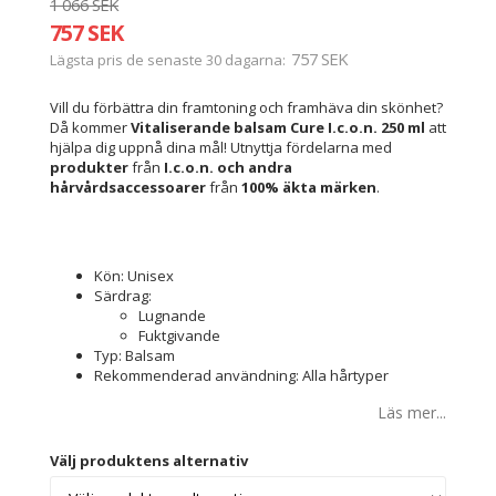
1 066 SEK
757 SEK
757 SEK
Lägsta pris de senaste 30 dagarna
Vill du förbättra din framtoning och framhäva din skönhet?
Då kommer
Vitaliserande balsam Cure I.c.o.n. 250 ml
att
hjälpa dig uppnå dina mål! Utnyttja fördelarna med
produkter
från
I.c.o.n.
och andra
hårvårdsaccessoarer
från
100% äkta märken
.
Kön: Unisex
Särdrag:
Lugnande
Fuktgivande
Typ: Balsam
Rekommenderad användning: Alla hårtyper
Läs mer...
Välj produktens alternativ