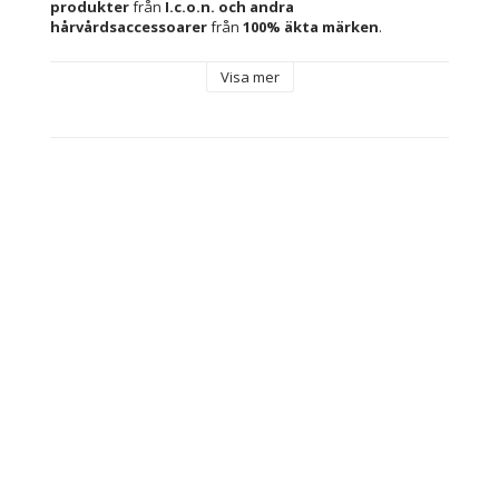
produkter
 från 
I.c.o.n. 
och andra 
hårvårdsaccessoarer 
från 
100% äkta märken
.
Visa mer
Kön: Unisex
Särdrag: 
Lugnande
Fuktgivande
Typ: Balsam
Rekommenderad användning: Alla hårtyper