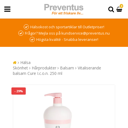
0
Hälsokost och sportartiklar till Outletpriser!
Frågor? Mejla oss på kundservice@preventus.nu
Högsta kvalité - Snabba leveranser!
Hälsa
Skönhet
Hårprodukter
Balsam
Vitaliserande
balsam Cure I.c.o.n. 250 ml
- 29%