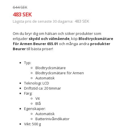
644 SEK
483 SEK
483 SEK
Lägsta pris de senaste 30 dagarna
Om du bryr dig om hälsan och söker produkter som
erbjuder
skydd och välmående
, köp
Blodtrycksmätare
för Armen Beurer 655.01
och många andra
produkter
Beurer
till bästa priser!
Typ:
Blodtrycksmätare
Blodtrycksmätare för Armen
Automatisk
Teknologi: LCD
Driftstid ca: 20 timmar
Färg:
Vit
Blå
Egenskaper:
Automatisk
Batterinivåindikator
Vikt: 500 g