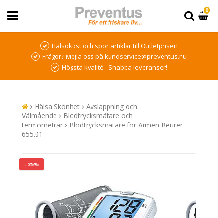
0
Hälsokost och sportartiklar till Outletpriser!
Frågor? Mejla oss på kundservice@preventus.nu
Högsta kvalité - Snabba leveranser!
Hälsa Skönhet
Avslappning och
Välmående
Blodtrycksmätare och
termometrar
Blodtrycksmätare för Armen Beurer
655.01
- 25%