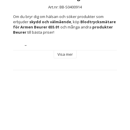
Art.nr: BB-S0400914
Om du bryr dig om hälsan och söker produkter som 
erbjuder 
skydd och välmående
, köp 
Blodtrycksmätare 
för Armen Beurer 655.01
 och många andra 
produkter 
Beurer
 till bästa priser!
Typ: 
Blodtrycksmätare
Visa mer
Blodtrycksmätare för Armen
Automatisk
Teknologi: LCD
Driftstid ca: 20 timmar
Färg: 
Vit
Blå
Egenskaper: 
Automatisk
Batterinivåindikator
Vikt: 500 g
Batterier medföljer: Ja
Pekskärm: Inte
Stängs av automatiskt: Ja
Strömtillförsel: Batteri