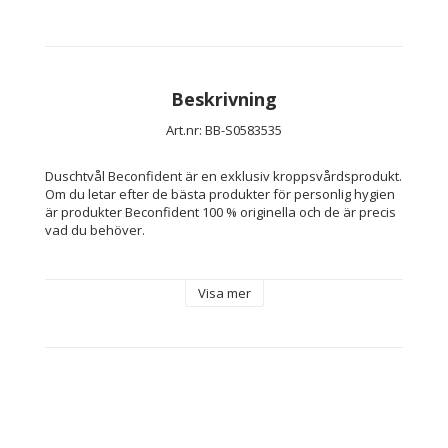
Beskrivning
Art.nr: BB-S0583535
Duschtvål Beconfident är en exklusiv kroppsvårdsprodukt. 
Om du letar efter de bästa produkter för personlig hygien 
är produkter Beconfident 100 % originella och de är precis 
vad du behöver.
Visa mer
Typ: Duschtvål
Kön: Unisex