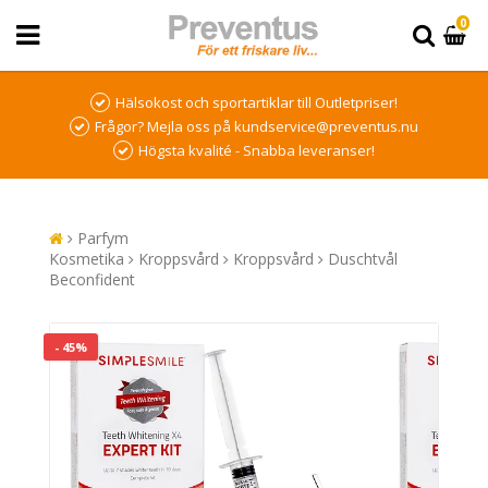
0
Hälsokost och sportartiklar till Outletpriser!
Frågor? Mejla oss på kundservice@preventus.nu
Högsta kvalité - Snabba leveranser!
Parfym
Kosmetika
Kroppsvård
Kroppsvård
Duschtvål
Beconfident
- 45%