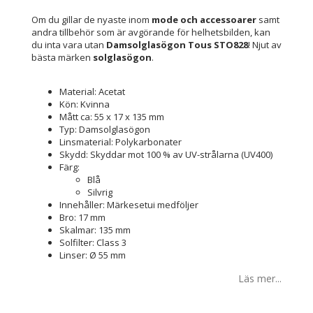
Om du gillar de nyaste inom
mode och accessoarer
samt
andra tillbehör som är avgörande för helhetsbilden, kan
du inta vara utan
Damsolglasögon Tous STO828
! Njut av
bästa märken
solglasögon
.
Material: Acetat
Kön: Kvinna
Mått ca: 55 x 17 x 135 mm
Typ: Damsolglasögon
Linsmaterial: Polykarbonater
Skydd: Skyddar mot 100 % av UV-strålarna (UV400)
Färg:
Blå
Silvrig
Innehåller: Märkesetui medföljer
Bro: 17 mm
Skalmar: 135 mm
Solfilter: Class 3
Linser: Ø 55 mm
Läs mer...