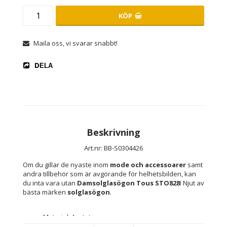
KÖP
Maila oss, vi svarar snabbt!
DELA
Beskrivning
Art.nr: BB-S0304426
Om du gillar de nyaste inom 
mode och accessoarer
 samt 
andra tillbehör som är avgörande för helhetsbilden, kan 
du inta vara utan 
Damsolglasögon Tous STO828
! Njut av 
bästa märken 
solglasögon
.
Material: Acetat
Kön: Kvinna