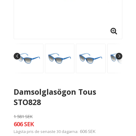
Damsolglasögon Tous
STO828
1 581 SEK
606 SEK
606 SEK
Lägsta pris de senaste 30 dagarna