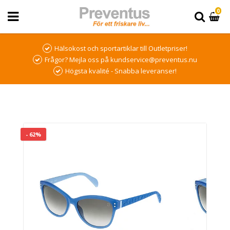
0
Hälsokost och sportartiklar till Outletpriser!
Frågor? Mejla oss på kundservice@preventus.nu
Högsta kvalité - Snabba leveranser!
- 62%