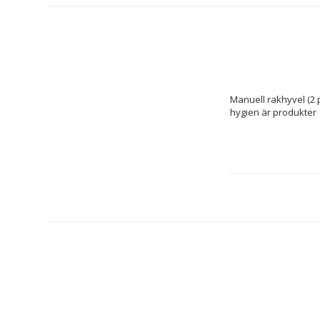
Manuell rakhyvel (2 
hygien är produkter 
Egenskaper: 4
Delar: 2 Delar
Typ: Manuell 