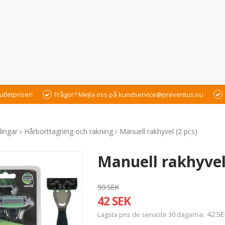
utletpriser!
Frågor? Mejla oss på kundservice@preventus.nu
ingar
Hårborttagning och rakning
Manuell rakhyvel (2 pcs)
Manuell rakhyvel 
59 SEK
42 SEK
42 SE
Lägsta pris de senaste 30 dagarna