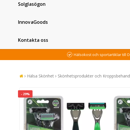
Solglasögon
InnovaGoods
Kontakta oss
Hälsokost och sportartiklar till O
Hälsa Skönhet
Skönhetsprodukter och Kroppsbehandl
- 29%