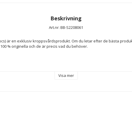
Beskrivning
Art.nr: BB-S2208061
pcs) är en exklusiv kroppsvårdsprodukt. Om du letar efter de bästa produkt
 100 % originella och de är precis vad du behöver.
 ark
Visa mer
rakhyvel