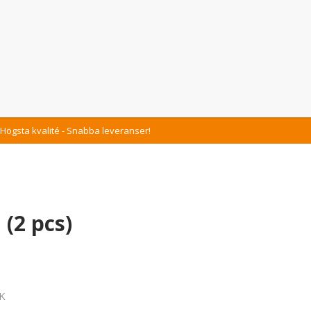
Högsta kvalité - Snabba leveranser!
(2 pcs)
K