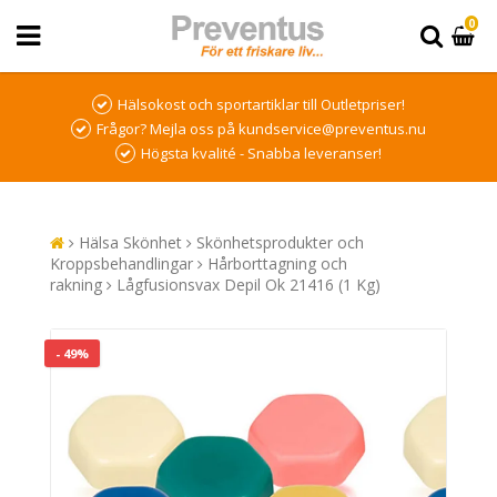
0
Hälsokost och sportartiklar till Outletpriser!
Frågor? Mejla oss på kundservice@preventus.nu
Högsta kvalité - Snabba leveranser!
Hälsa Skönhet
Skönhetsprodukter och
Kroppsbehandlingar
Hårborttagning och
rakning
Lågfusionsvax Depil Ok 21416 (1 Kg)
- 49%