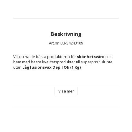
Beskrivning
Art.nr: BB-S4243109
Vill du ha de bästa produkterna för 
skönhetsvård
 i ditt 
hem med bästa kvalitetsprodukter till superpris? Bli inte 
utan 
Lågfusionsvax Depil Ok (1 Kg)
!
Kapacitet: 1 Kg
Färg: Elfenben
Visa mer
Typ: Vax